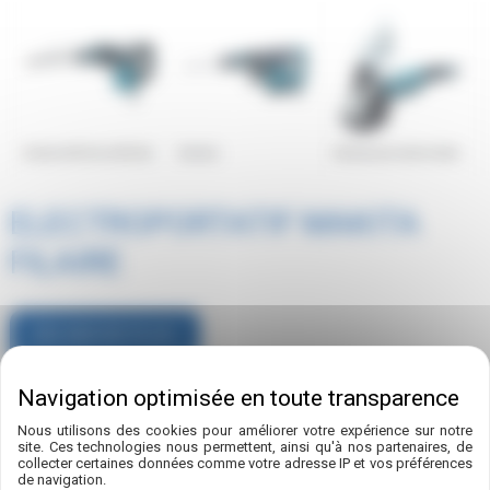
ELECTROPORTATIF MAKITA
FILAIRE
ELECTROPORTATIF
EN SAVOIR PLUS
MAKITA
FILAIRE
Nous utilisons des cookies pour améliorer votre expérience sur notre
site. Ces technologies nous permettent, ainsi qu'à nos partenaires, de
collecter certaines données comme votre adresse IP et vos préférences
de navigation.