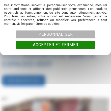
Ces informations servent à personnaliser votre expérience, mesurer
notre audience et afficher des publicités pertinentes. Les cookies
essentiels au fonctionnement du site sont automatiquement activés.
Pour tous les autres, votre accord est nécessaire. Vous gardez le
contrôle : acceptez, refusez ou modifiez vos préférences à tout
moment via les paramètres de cookies.
PERSONNALISER
ACCEPTER ET FERMER
ELECTROPORTATIF MAKITA
ESPACES VERT
ELECTROPORTATIF
EN SAVOIR PLUS
MAKITA
ESPACES
VERT